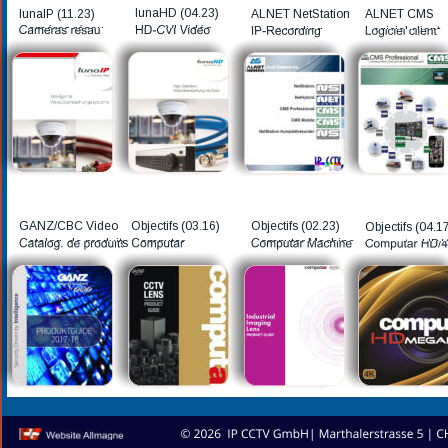
lunaHD (04.23)
lunaIP (11.23)
ALNET NetStation
ALNET CMS
HD-CVI Vidéo
Caméras résau
IP-Recording
Logiciel client
GANZ/CBC Video
Objectifs (03.16)
Objectifs (02.23)
Objectifs (04.1
Catalog. de produits
Computar
Computar Machine
Computar HD/