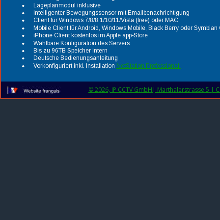
•
Lageplanmodul inklusive
•
Intelligenter Bewegungssensor mit Emailbenachrichtigung
•
Client für Windows 7/8/8.1/10/11/Vista (free) oder MAC
•
Mobile Client für Android, Windows Mobile, Black Berry oder Symbian 
•
iPhone Client kostenlos im Apple app-Store
•
Wählbare Konfiguration des Servers
•
Bis zu 96TB Speicher intern
•
Deutsche Bedienungsanleitung
•
Vorkonfiguriert inkl. Installation 
NetStation Professional 
© 2026, IP CCTV GmbH| Marthalerstrasse 5 | CH