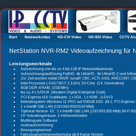
NetStation NVR-RM2 Videoaufzeichnung für N
Leistungsmerkmale
•
Aufzeichnung von bis zu 4 bis 128 IP Netzwerkkameras
•
Aufzeichnungsauflösung FullHD, 4k UltraHD , 8k UltraHD-2 und höhe
•
Zur Zeit werden nebst ONVIF, lunaIP, CBC, ACTI, AXIS, ARECONT, CBC
•
Intel Prozessor LGA1700 i7 2.1GHz 20-Core  (14. Generation)
•
8GB DDR-4 RAM, 3200 MHz
•
bis zu 4 x SATA III  (Western Digital Enterprise Gold)
•
PCI-Express x16 Grafikkarte: 
1 x VGA,  1 x HDMI , 1x DVI-D
•
Betriebssystem Windows 11 PRO auf 500GB SSD  (M.2, PCI-Express x
•
1 x Intel® GbE LAN (10/100/1000/2500 Mbit) 
•
Optional Version -DL: 2 x Intel® GbE LAN (10/100/1000 Mbit) Wi-Fi 80
•
19“ Industriegehäuse, 2 Höheneinheiten
•
Multilinguale Software
•
Audioaufzeichnung
•
Bewegungssensor
•
Fahrzeugnummernerkennung ab 8-Kanal Version