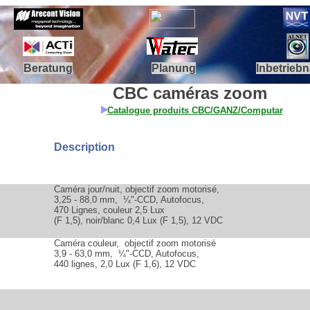
Beratung
Planung
Inbetrieb
.
CBC
caméras zoom
Catalogue produits CBC/GANZ/Computar
Description
Caméra jour/nuit,
objectif zoom motorisé,
3,25 - 88,0 mm, ¼"-CCD, Autofocus,
470 Lignes, couleur 2,5 Lux
(F 1,5), noir/blanc 0,4 Lux (F 1,5), 12 VDC
Caméra couleur,
objectif zoom motorisé
3,9 - 63,0 mm, ¼"-CCD, Autofocus,
440 lignes, 2,0 Lux (F 1,6), 12 VDC