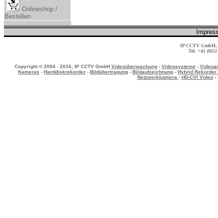
Onlineshop /
Bestellen
Impres
IP CCTV GmbH, M
Tel. +41 (0)5
Copyright © 2004 - 2016, IP CCTV GmbH
Videoüberwachung
-
Videosysteme
-
Videoa
Kameras
-
Harddiskrekorder
-
Bildübertragung
-
Bildaufzeichnung
-
Hybrid Rekorder
Netzwerkkamera
-
HD-CVI Video