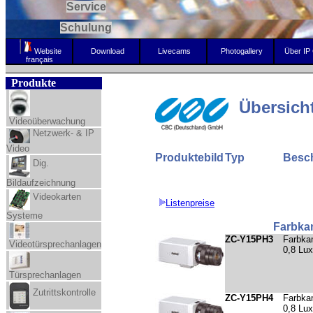
Service
Schulung
Website
Download
Livecams
Photogallery
Über IP
français
Produkte
Übersich
Videoüberwachung
Netzwerk- & IP
Video
Produktebild
Typ
Besc
Dig.
Bildaufzeichnung
Videokarten
Listenpreise
Systeme
Farbka
ZC-Y15PH3
Farbkam
Videotürsprechanlagen
0,8 Lux
Türsprechanlagen
Zutrittskontrolle
ZC-Y15PH4
Farbkam
0,8 Lu