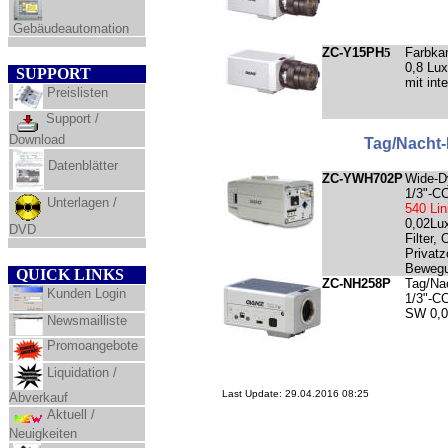
Gebäudeautomation
ZC-Y15PH
5
Farbkam
0,8 Lux
SUPPORT
mit int
Preislisten
Support /
Download
Tag/Nacht
Datenblätter
ZC-YWH702P
Wide-D
1/3"-C
Unterlagen /
540 Lin
0,02Lux
DVD
Filter,
Privat
Bewegu
QUICK LINKS
ZC-NH258P
Tag/Na
Kunden Login
1/3"-C
SW 0,0
Newsmailliste
Promoangebote
Liquidation /
Last Update:
29.04.2016 08:25
Abverkauf
Aktuell /
Neuigkeiten