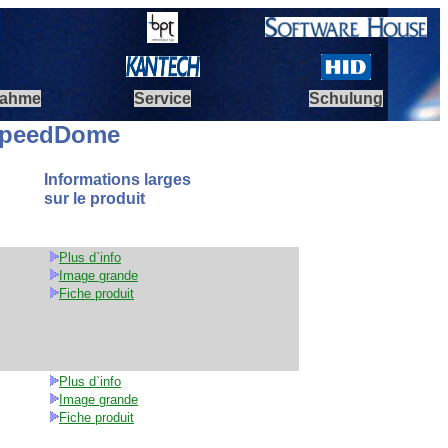
nahme
Service
Schulung
SpeedDome
Informations larges
sur le produit
Plus d`info
Image grande
Fiche produit
Plus d`info
Image grande
Fiche produit