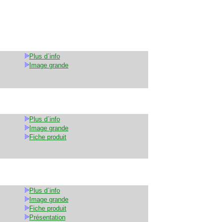
Plus d`info
Image grande
Plus d`info
Image grande
Fiche produit
Plus d`info
Image grande
Fiche produit
Présentation