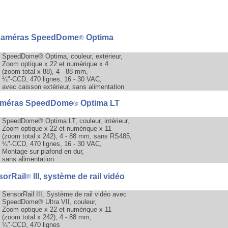
améras SpeedDome
Optima
®
SpeedDome
®
Optima, couleur, extérieur,
Zoom optique x 22 et numérique x 4
(zoom total x 88), 4 - 88 mm,
¼"-CCD, 470 lignes, 16 - 30 VAC,
avec caisson extérieur, sans alimentation
méras SpeedDome
Optima LT
®
SpeedDome
®
Optima LT, couleur, intérieur,
Zoom optique x 22 et numérique x 11
(zoom total x 242), 4 - 88 mm, sans RS485,
¼"-CCD, 470 lignes, 16 - 30 VAC,
Montage sur plafond en dur,
sans alimentation
sorRail
III, système de rail vidéo
®
SensorRail III, Système de rail vidéo avec
SpeedDome
®
Ultra VII, couleur,
Zoom optique x 22 et numérique x 11
(zoom total x 242), 4 - 88 mm,
¼"-CCD, 470 lignes