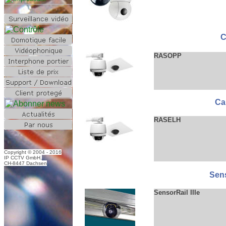
C
RASOPP
Ca
RASELH
Copyright © 2004 - 2016
IP CCTV GmbH,
CH-8447 Dachsen
Sen
SensorRail IIIe