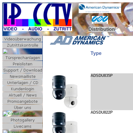
Distribution
Type
ADSDU835
P
ADSDU8
22P