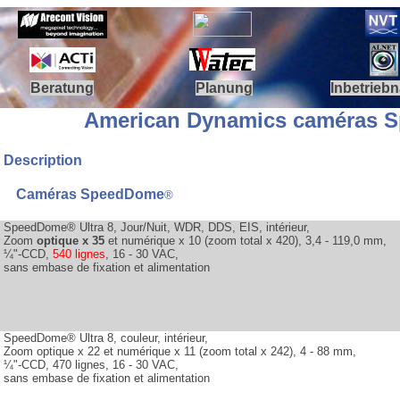
Beratung
Planung
Inbetrieb
.
American Dynamics caméras 
Description
Caméras SpeedDome
®
SpeedDome
®
Ultra 8, Jour/Nuit, WDR, DDS, EIS, intérieur,
Zoom
optique x 35
et numérique x 10 (zoom total x 420), 3,4 - 119,0 mm,
¼"-CCD,
540 lignes
, 16 - 30 VAC,
sans embase de fixation et alimentation
SpeedDome
®
Ultra 8, couleur, intérieur,
Zoom optique x 22 et numérique x 11 (zoom total x 242), 4 - 88 mm,
¼"-CCD, 470 lignes, 16 - 30 VAC,
sans embase de fixation et alimentation