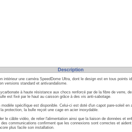
Description
en intérieur une caméra SpeedDome Ultra, dont le design est en tous points i
 en versions standard et antivandalisme.
lycarbonate à haute résistance aux chocs renforcé par de la fibre de verre, de
lle est fixé par le haut au caisson grâce à des vis anti-sabotage.
 modèle spécifique est disponible. Celui-ci est doté d'un capot pare-soleil en
 protection, la bulle reçoit une cage en acier inoxydable.
order le câble vidéo, de relier l'alimentation ainsi que la liaison de données et
et des communications confirment que les connexions sont correctes et aiden
ore plus facile son installation.