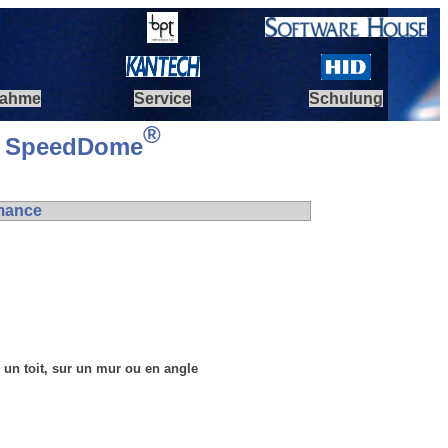
nahme
Service
Schulung
®
ur SpeedDome
rmance
un toit, sur un mur ou en angle