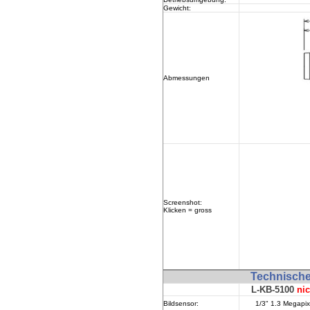
Gewicht:
Abmessungen
Screenshot:
Klicken = gross
Technisch
L-KB-5100
nic
Bildsensor:
1/3
" 1.3 Megapi