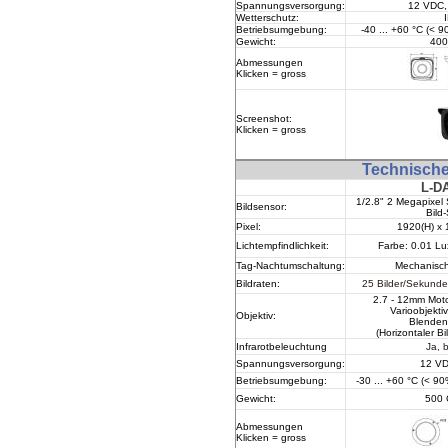
Spannungsversorgung:
12 VDC,
Wetterschutz
:
Betriebsumgebung:
-40 ... +60 °C (< 90
Gewicht:
400
Abmessungen
Klicken = gross
Screenshot:
Klicken = gross
Technisch
L-D
1/2.8
" 2 Megapix
Bildsensor:
Bild
Pixel:
1920(H) x 
Lichtempfindlichkeit:
Farbe: 0.01 L
Tag-Nachtumschaltung
:
Mechanische
Bildraten:
25 Bilder/Sekund
2.7
- 12mm Moto
Varioobjektiv
Objektiv:
Blenden
(Horizontaler Bi
Infrarotbeleuchtung
Ja, 
Spannungsversorgung:
12 VD
Betriebsumgebung:
-30 ... +60 °C (< 90%
Gewicht:
500
Abmessungen
Klicken = gross