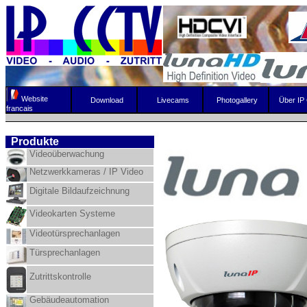
Website
Download
Livecams
Photogallery
Über IP
francais
Produkte
V
ideoüberwachung
Netzwerkkameras / IP Video
D
igitale Bildaufzeichnung
Videokarten Systeme
Videotürsprechanlagen
Türsprechanlagen
Zutrittskontrolle
Gebäudeautomation