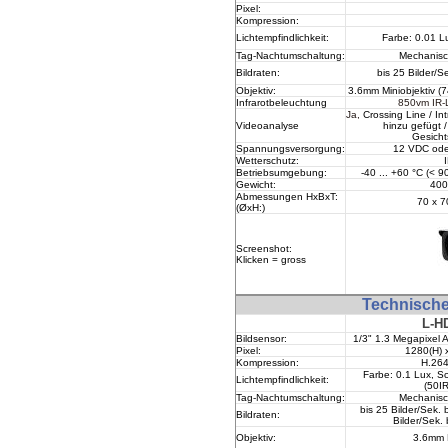
Pixel:
Kompression
:
Lichtempfindlichkeit:
Farbe: 0.01 
Tag-Nachtumschaltung
:
Mechanisch
Bildraten:
bis 25 Bilder/
Objektiv:
3.6mm Miniobjektiv
(7
Infrarotbeleuchtung
850vm IR-
Ja,
Crossing Line / In
Videoanalyse
hinzu gefügt /
Gesich
Spannungsversorgung:
12 VDC ode
Wetterschutz
:
Betriebsumgebung:
-40 ... +60 °C (< 90
Gewicht:
400
Abmessungen HxBxT:
70 x 7
(
Ø
xH
:)
Screenshot:
Klicken = gross
Technisch
L-H
Bildsensor:
1/3
" 1.3 Megapixel 
Pixel:
1280(H) x
Kompression
:
H.26
Farbe: 0.1 Lux, S
Lichtempfindlichkeit:
(50I
Tag-Nachtumschaltung
:
Mechanisch
bis 25 Bilder/Sek.
Bildraten:
Bilder/Sek.
Objektiv:
3.6mm M