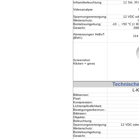
Infrarotbeleuchtung
12 Stk. IR
Videoanalyse
Spannungsversorgung:
12 VDC od
Wetterschutz
:
Betriebsumgebung:
-10 ... +50 °C (< 90
Gewicht:
288
Abmessungen HxBxT:
11
(
Ø
xH
:)
Screenshot:
Klicken = gross
Technisch
L-
Bildsensor:
Pixel:
Kompression
:
Lichtempfindlichkeit:
Bewegungserkennun:
:
Bildraten:
Objektiv:
Beleuchtung
Spannungsversorgung:
12 VDC oder
Wetterschutz
:
Betriebsumgebung:
Gewicht: