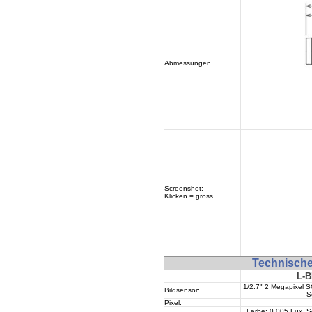
Abmessungen
Screenshot:
Klicken = gross
Technisch
L-B
1/2.7
" 2 Megapixel
Bildsensor:
S
Pixel:
Farbe: 0.005 Lux, 