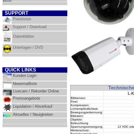
SUPPORT
Preislisten
Support / Download
Datenblätter
Unterlagen / DVD
QUICK LINKS
Kunden Login
Newsmailliste
Technisch
Livecam / Rekorder Online
L-
Promoangebote
Bildsensor:
Pixel:
Kompression
:
Liquidation / Abverkau
f
Lichtempfindlichkeit:
Bewegungserkennung:
Aktuelles / Neuigkeiten
Bildraten:
Objektiv:
Beleuchtung
Spannungsversorgung:
12 VDC ode
Wetterschutz
:
Betriebsumgebung: