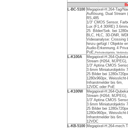
B
L-BC-5100
Megapixel-H.264-Tag/Na
Auflösung, Dual Stream 
RS,485
1/3“ CMOS Sensor, Farb
Lux (F1,4 30IRE) 3.6mm/
25 Bilder/Sek. bei 1280
BLC, HLC, 3D-DNR, WDR
Videoanalyse: Crossing L
hinzu gefügt / Objekte e
Audio-Erkennung
4 Priv
,
PoE,
Pinholeobjektiv, Verbi
L-K100A
Megapixel-H.264-Qubeka
Stream (H264, MJPEG), 
1/3“ Aptina CMOS Sensor
3.6mm Miniaturobjektiv 7
25 Bilder bei 1280x720px,
1280x960px, Weisslicht
-
Infrarotmelder bis 6m,
12VDC oder PoE
L-K100W
Megapixel-H.264-Qubeka
Stream (H264, MJPEG), 
1/3“ Aptina CMOS Sensor
3.6mm Miniaturobjektiv 7
25 Bilder bei 1280x720px,
1280x960px, Weisslicht
-
Infrarotmelder bis 6m,
12VDC
L-KB-5100
Megapixel-H.264-mech.T