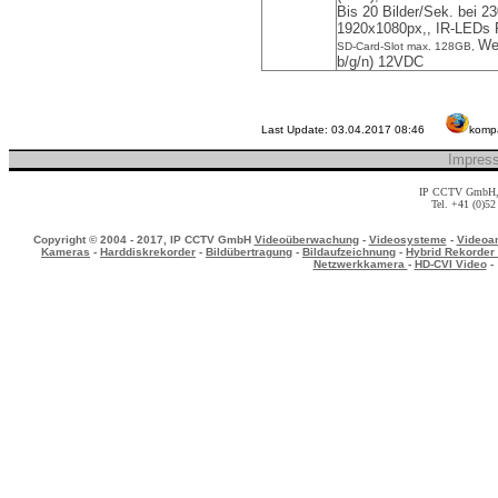
Bis 20 Bilder/Sek. bei 2
1920x1080px,,
IR-LEDs 
We
SD-Card-Slot max. 128GB,
b/g/n) 12VDC
Last Update:
03.04.2017 08:46
kompa
Impres
IP CCTV GmbH, M
Tel. +41 (0)5
Copyright © 2004 - 2017, IP CCTV GmbH
Videoüberwachung
-
Videosysteme
-
Videoa
Kameras
-
Harddiskrekorder
-
Bildübertragung
-
Bildaufzeichnung
-
Hybrid Rekorder
Netzwerkkamera
-
HD-CVI Video