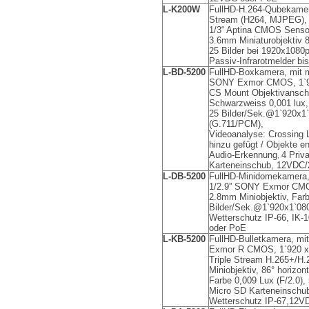
L-K200W
FullHD-H.264-Qubekamer
Stream (H264, MJPEG), 
1/3“ Aptina CMOS Sensor
3.6mm Miniaturobjektiv 8
25 Bilder bei 1920x1080p
Passiv-Infrarotmelder bi
L-BD-5200
FullHD-Boxkamera, mit mo
SONY Exmor CMOS, 1`92
CS Mount Objektivanschl
Schwarzweiss 0,001 lux,
25 Bilder/Sek.@1`920x1
(G.711/PCM),
Videoanalyse: Crossing L
hinzu gefügt / Objekte e
Audio-Erkennung
4 Priv
,
Karteneinschub, 12VDC
L-DB-5200
FullHD-Minidomekamera
1/2.9” SONY Exmor CMOS
2.8mm Miniobjektiv, Farb
Bilder/Sek.@1`920x1`080
Wetterschutz IP-66, IK
oder PoE
L-KB-5200
FullHD-
Bulletkamera, mit
Exmor R CMOS, 1`920 x 
Triple Stream H.265+/H
Miniobjektiv, 86° horizont
Farbe 0,009 Lux (F/2.0),
Micro SD Karteneinschu
Wetterschutz IP-67,12V