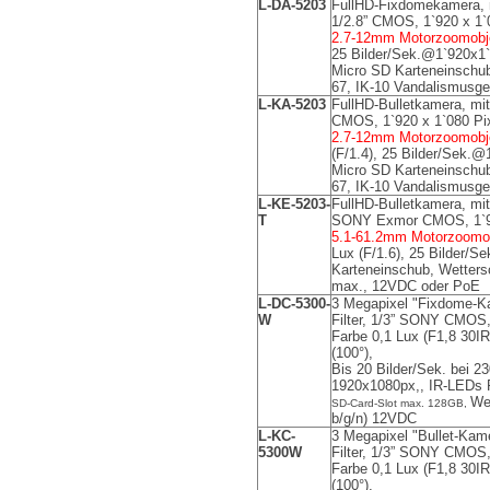
L-DA-5203
FullHD-Fixdomekamera,
1/2.8” CMOS, 1`920 x 1`
2.7-12mm Motorzoomobj
25 Bilder/Sek.@1`920x1`
Micro SD Karteneinschu
67, IK-10 Vandalismusg
L-KA-5203
FullHD-Bulletkamera,
mit
CMOS, 1`920 x 1`080 Pix
2.7-12mm Motorzoomobj
(F/1.4), 25 Bilder/Sek.@
Micro SD Karteneinschu
67, IK-10 Vandalismusg
L-KE-5203-
FullHD-Bulletkamera, mit
T
SONY Exmor CMOS, 1`92
5.1-61.2mm Motorzoomo
Lux (F/1.6), 25 Bilder/
Karteneinschub, Wetters
max., 12VDC oder PoE
L-DC-5300-
3 Megapixel "Fixdome-
W
Filter, 1/3” SONY CMOS,
Farbe 0,1 Lux (F1,8 30IR
(100°),
Bis 20 Bilder/Sek. bei 2
1920x1080px,,
IR-LEDs 
We
SD-Card-Slot max. 128GB,
b/g/n) 12VDC
L-KC-
3 Megapixel "Bullet-Kam
5300W
Filter, 1/3” SONY CMOS,
Farbe 0,1 Lux (F1,8 30IR
(100°),