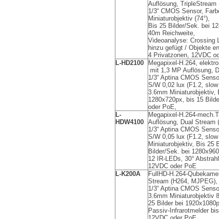
Auflösung, TripleStrea
1/3“ CMOS Sensor, Farbe
Miniaturobjektiv (74°),
Bis 25 Bilder/Sek. bei 
40m Reichweite,
Videoanalyse: Crossing L
hinzu gefügt / Objekte e
4 Privatzonen
, 12VDC od
L-HD2100
Megapixel-H.264,
elektr
mit 1,3 MP Auflösung, 
1/3“ Aptina CMOS Sensor
S/W 0,02 lux (F1.2, slow
3.6mm Miniaturobjektiv, 
1280x720px, bis 15 Bild
oder PoE,
L-
Megapixel-H.264-mech.T
HDW4100
Auflösung, Dual Stream
1/3“ Aptina CMOS Sensor
S/W 0,05 lux (F1.2, slo
Miniaturobjektiv, Bis 25 
Bilder/Sek. bei 1280x960
12
IR-LEDs, 30° Abstrahl
12VDC oder PoE
L-K200A
FullHD-H.264-Qubekamer
Stream (H264, MJPEG), 
1/3“ Aptina CMOS Sensor
3.6mm Miniaturobjektiv 8
25 Bilder bei 1920x1080p
Passiv-Infrarotmelder bi
12VDC oder PoE