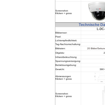
Screenshot:
Klicken = gross
Technische D
L-
DC-
Bildsensor:
Pixel:
Lichtempfindlichkeit:
Tag-Nachtumschaltung
:
Bildraten:
20 Bilder/Seku
Objektiv:
2
Infrarotbeleuchtung
Spannungsversorgung:
Betriebsumgebung:
Gewicht:
390
Abmessungen
Klicken = gross
Screenshot:
Klicken = gross