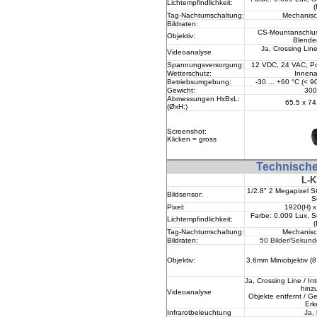
Lichtempfindlichkeit:
(
Tag-Nachtumschaltung
:
Mechanisch
Bildraten:
CS-Mountanschluss
Objektiv:
Blende
Ja,
Crossing Line
Videoanalyse
Spannungsversorgung:
12 VDC, 24 VAC, Po
Wetterschutz
:
Innen
Betriebsumgebung:
-30 ... +60 °C (< 90
Gewicht:
300
Abmessungen HxBxL:
65.5
x 74
(
Ø
xH
:)
Screenshot:
Klicken = gross
Technisch
L-K
1/2.8
" 2 Megapixel
Bildsensor:
S
Pixel:
1920(H) x
Farbe: 0.009 Lux, 
Lichtempfindlichkeit:
(
Tag-Nachtumschaltung
:
Mechanisch
Bildraten:
50 Bilder/Sekun
Objektiv:
3.6mm Miniobjektiv (87
Ja,
Crossing Line / In
hinzu
Videoanalyse
Objekte entfernt / G
Erk
Infrarotbeleuchtung
Ja,